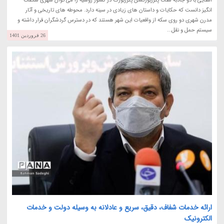
آشنایی با دو جاذبه سنت پترزبورگسن پترزبورگ در کشور روسیه را می توان شهری شگفت
انگیز دانست که حکایات و داستان های زیادی در سینه دارد. محوطه های تاریخی و آثار
مدرن شهری دو روی سکه از واقعیات این شهر هستند که در دسترس گردشگران قرار داشته و
سیستم حمل و نقل...
26 فروردین 1401
ارائه خدمات شفاف، دقیق، سریع و عادلانه به وسیله دولت و خدمات
الکترونیک