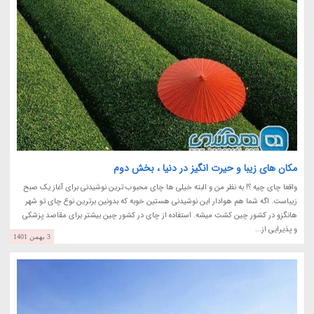
مکان های زیبا و حیرت انگیز در دنیا ، بخش دوم
واقعا چای چیه ؟! به نظر من و البته خیلی ها چای محبوب ترین نوشیدنی برای آغاز یک صبح
زیباست. اگه شما هم هوادار این نوشیدنی هستین خوبه که بدونین برترین نوع چای تو شهر
هانگزو در کشور چین کشت میشه. استفاده از چای در کشور چین بیشتر برای مقاصد پزشکی
و پذیرایی از...
3 بهمن 1401