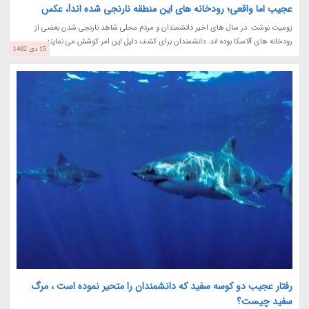
عجیب اما واقعی؛ رودخانه های این منطقه نارنجی شده اند!، عکس
زومیت نوشت: در سال های اخیر دانشمندان و مردم محلی شاهد نارنجی شدن بعضی از
رودخانه های آلاسکا بوده اند. دانشمندان برای کشف دلیل این امر کوشش می نمایند.
15 دی 1402
رفتار عجیب دو کوسه سفید که دانشمندان را متحیر نموده است ، مرگ
سفید چیست؟