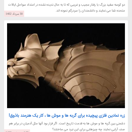
دو کوسه سفید بزرگ با رفتار عجیب و غریبی که تا به حال ندیده نشده در امتداد سواحل ایالات
متحده شنا می نمایند و دانشمندان را سردرگم نموده اند.
30 مرداد 1402
زره نمادین فلزی پیچیده برای گربه ها و موش ها ، کار یک هنرمند باذوق!
دشمنی بین گربه ها و موش ها به قدمت تاریخ است. اگر قرار بود آنها مثل آدمیان در برابر هم
صف آرایی نمایند چه چیزهایی برای این نبرد می ساختند؟