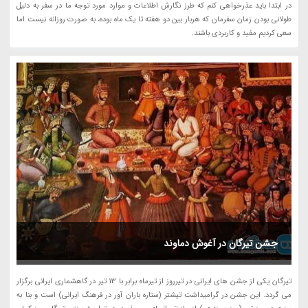
در ابتدا باید عذرخواهى کنم که طرز نگارش اطلاعات و موارد مورد توجه ما در سفر به دلیل
طولانى بودن زمان سفرمان که هربار بین دو هفته تا یک ماه بوده، به صورت روزانه نیست اما
سعى کردیم مفید و کاربردى باشند.
جشن تیرگان در آغوش دماوند
تیرگان یکی از جشن های ایرانی در تیرروز از تیرماه برابر با 13 تیر در گاهشماری ایرانی برگزار
می گردد. این جشن در گرامیداشت تیشتر (ستاره باران آور در فرهنگ ایرانی) است و بنا به