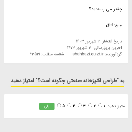
چقدر می پسندید؟
منبع: اتاق
تاریخ انتشار:
3 شهریور 1403
آخرین بروزرسانی:
3 شهریور 1403
گردآورنده:
shahbazi.quiz1.ir
شناسه مطلب: 43521
به "طراحی آشپزخانه صنعتی چگونه است؟" امتیاز دهید
امتیاز دهید:
1
2
3
4
5
رای