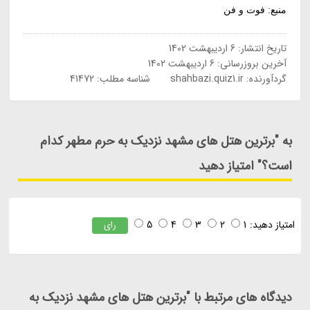
منبع: فوت و فن
تاریخ انتشار:
6 اردیبهشت 1402
آخرین بروزرسانی:
6 اردیبهشت 1402
گردآورنده:
shahbazi.quiz1.ir
شناسه مطلب: 41472
به "برترین هتل های مشهد نزدیک به حرم مطهر کدام
است؟" امتیاز دهید
امتیاز دهید:
1
2
3
4
5
رای
دیدگاه های مرتبط با "برترین هتل های مشهد نزدیک به