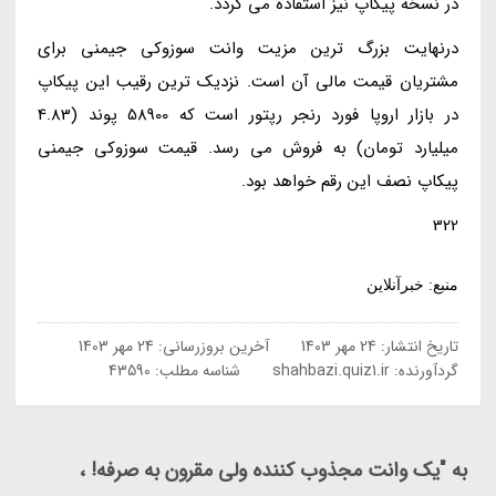
در نسخه پیکاپ نیز استفاده می گردد.
درنهایت بزرگ ترین مزیت وانت سوزوکی جیمنی برای
مشتریان قیمت مالی آن است. نزدیک ترین رقیب این پیکاپ
در بازار اروپا فورد رنجر رپتور است که 58900 پوند (4.83
میلیارد تومان) به فروش می رسد. قیمت سوزوکی جیمنی
پیکاپ نصف این رقم خواهد بود.
322
منبع: خبرآنلاین
تاریخ انتشار:
24 مهر 1403
آخرین بروزرسانی:
24 مهر 1403
گردآورنده:
shahbazi.quiz1.ir
شناسه مطلب: 43590
به "یک وانت مجذوب کننده ولی مقرون به صرفه! ،