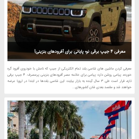
معرفی 4 جیپ برقی نو؛ پایانی برای آفرودهای بنزینی!
معرفی کردن ماشین های شاسی بلند تمام الکتریکی از جیپ که نامش با خودروی آفرود گره
خورده، پیامی روشن دارد؛ پیامی برای خاتمه عصر آفرودهای بنزینی پرمصرف. 4 جیپ برقی
تازه، قرار است طی 3 سال آینده به بازار بیایند؛ این شاسی بلندها در ابتدا در اروپا عرضه
خواهند شد و مقصد بعدی شان کشورهای...