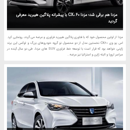
مزدا هم برقی شد؛ مزدا CX، 60 با پیشرانه پلاگین هیبرید معرفی
گردید
مزدا از اولین محصول خود که با فناوری پلاگین هیبرید فراوری و عرضه می گردد، رونمایی کرد.
اس یو وی CX60 نخستین مدل از دو محصول نو گروه خودروهای بزرگ و لوکس این برند
ژاپنی خواهد بود که قرار است با توسعه خط فراوری SUV های مزدا، طی دو سال آینده در
سراسر اروپا و البته ژاپن و استرالیا نیز عرضه...