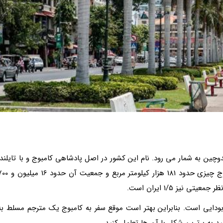
ین به شمار می رود. نام این کشور در اصل پادشاهی کامبوج و با تایلند،
لائوس و ویتنام هم مرز است. مساحت این کشور کامبوج چیزی حدود 181 هزار کیلومتر مربع و جمعیت
ج خِمِر و دین 96درصد مردم آن بودایی است. بنابراین بهتر است موقع سفر به کامبوج یک مترجم مسلط به
ید به برترین شکل با آن ها تعامل کنید.