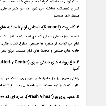
سیانوکویل در منطقه کمپانگ سام واقع شده است. سیانوکو
گذران تعطیلات شناخته می شود. در این شهر ساحل
منتظر شما هستند.
3. کامپوت (Kampot)، استانی آرام با جاذبه های دیدنی فراوان
کامپوت جز جاهای دیدنی کامبوج است که حداقل یک هفته 
آرام می توانید از منظره ها طبیعی، مزارع کشت فلفل، 
جاذبه های طبیعی و محیط های آرام هستید موقع سفر به ک
آسیا
بانتئی سری نیز جز جاذبه های سیم ریپ است. در این ب
هایی که هنوز کرم هستند تا پروانه هایی که بالغ شده 
5. معبد پری ور (Preah Vihear)، سازه ای که 300 سال برای ساخت آن موقع شده است
پری ور در مرز تایلند و کامبوج بر فراز صخره ای از