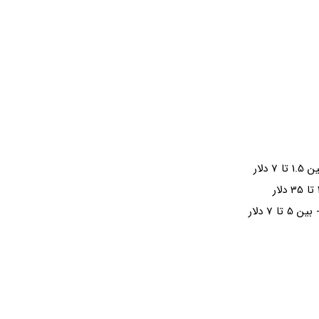
لار
7 دلار