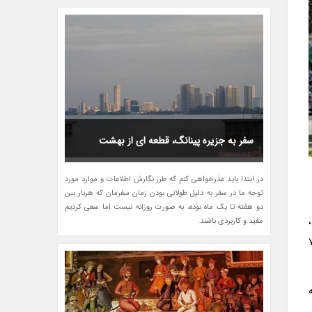
سفر به جزیره پینانگ، قطعه اى از بهشت
در ابتدا باید عذرخواهى کنم که طرز نگارش اطلاعات و موارد مورد
توجه ما در سفر به دلیل طولانى بودن زمان سفرمان که هربار بین
دو هفته تا یک ماه بوده، به صورت روزانه نیست اما سعى کردیم
مفید و کاربردى باشند.
 آن حدود 16 میلیون و 700