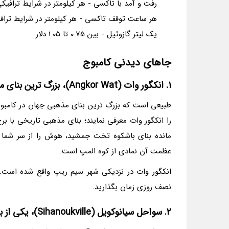
رفت و آمد با تاکسی - هر کیلومتر در شرایط ترافیکی عادی بین 
هر ساعت توقف تاکسی - هر کیلومتر در شرایط ترافیکی عادی بی
یک لیتر گازوئیل - بین 0.75 تا 1.05 دلار
جاهای دیدنی کامبوج
1. انکگور وات (Angkor Wat)، بزرگ ترین بنای مذهبی جهان
طبیعی است که بزرگ ترین بنای مذهبی جهان در کامبوج
را انکگور وات معرفی نمایند؛ بنای مذهبی تاریخی با 
مانده بنای باشکوه تخت جمشید، هوش را از سر شما 
عظمت آن نمادی از کوه المپ است.
انکگور وات در نزدیکی شهر سیم ریپ واقع شده است. 
نصف روزی زمان بگذارید.
2. سواحل سیانوکویل (Sihanoukville)، یکی از برترین منطقه ها برای گذران تعطیلات