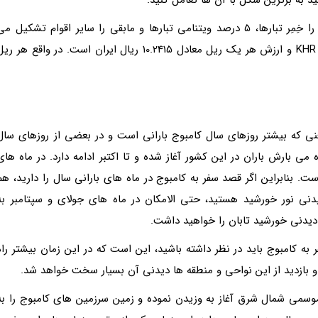
مرکز کامبوم پنوم پن است و 90 درصد مردم این کشور را خِمِر تبارها، 5 درصد ویتنامی تبارها و مابقی را سایر اقوام تشکیل م
دهند. واحد پولی در این کشور ریل با علامت اختصاری KHR و ارزش هر یک ریل معادل 10.2415 ریال ایران است. در واقع هر ر
نی که بیشتر روزهای سال کامبوج بارانی است و در بعضی از روزهای سال
می بارش باران در این کشور آغاز شده و تا اکتبر ادامه دارد. در ماه های
ت. بنابراین اگر قصد سفر به کامبوج در ماه های بارانی سال را دارید، هم
دنی نور خورشید هستید، حتی الامکان در ماه های جولای و سپتامبر به
 دیدنی خورشید تابان را خواهید داشت.
 کامبوج باید در نظر داشته باشید، این است که در این زمان بیشتر راه
 بازدید از این نواحی و منطقه ها دیدنی آن بسیار سخت خواهد شد.
ی موسمی شمال شرق آغاز به وزیدن نموده و زمین سرزمین های کامبوج را به