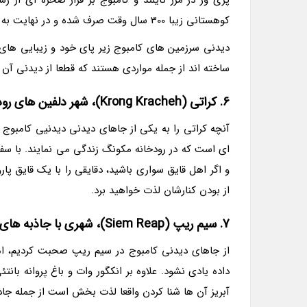
کوهستانی زیبا 300 سال وقت صرف شده و در نهایت به عنوان پیش کشی به یکی از خدایان هندو تقدیم شده است.
دیدنی سرزمین های کامبوج زیر پای خود و زیبایی های 
ساخته اند از جمله مواردی هستند که قطعا از دیدنی آن
6. کراتی (Krong Kracheh)، شهر دلفین های رودخانه ای
آنچه کراتی را به یکی از جاهای دیدنی دیدنیی کامبوج تب
ای است که در رودخانه مکونگ زندگی می نمایند. با سفر
و اگر اهل قایق سواری باشید، دقایقی را با یک قایق پار
از بودن کنارشان لذت خواهید برد.
7. سیم ریپ (Siem Reap)، شهری با جاذبه های دیدنیی فراوان
از جاهای دیدنی کامبوج در سیم ریپ صحبت کردیم، ا
داده یادی نشود. علاوه بر انکگور وات و باغ پروانه بان
آبریز آن ها شنا کردن واقعا لذت بخش است از جمله جاذ