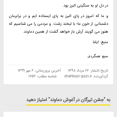
در دل او به سنگینی البرز بود.
و ما که امروز در پای البرز به پای ایستاده ایم و در برابرمان
دشمنانی از خون ما؛ با لبخند زشت. و مردمی را می شناسیم که
هنوز می گویند آرش باز خواهد گشت از همین دماوند.
منبع: ایلنا
منبع: همگردی
تاریخ انتشار:
22 مرداد 1398
آخرین بروزرسانی:
6 مهر 1399
گردآورنده:
shahbazi.quiz1.ir
شناسه مطلب: 1759
به "جشن تیرگان در آغوش دماوند" امتیاز دهید