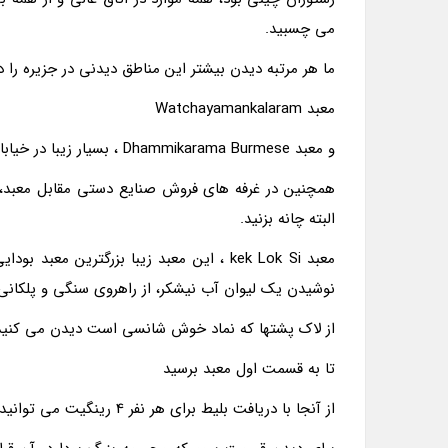
مى چسبید.
ما هر مرتبه دیدن بیشتر این مناطق دیدنى در جزیره را در
معبد Watchayamankalaram
و معبد Dhammikarama Burmese ، بسیار زیبا در خیابان پشتى هتل هستند.
همچنین در غرفه هاى فروش صنایع دستى مقابل معبد، آق
البته چانه بزنید.
معبد kek Lok Si ، این معبد زیبا بزرگترین
نوشیدن یک لیوان آب نیشکر، از راهروى سنگى و پلکانى ب
از لاک پشتها که نماد خوش شانسى است دیدن مى کنید
تا به قسمت اول معبد برسید
از آنجا با دریافت بلیط براى هر نفر 4 رینگیت مى توانید از قسمت دوم دیدن کنید