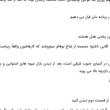
 برنامه مان قرار مى دهیم.
ایى ناشنوا مجسمه از شاخ بوفالو میفروشند که کارهاشون واقعاً زیباست
 معبد بودایى در آسیاى جنوب شرقى است، بعد از دیدن بازار میوه هاى استوایى و یا
ازارچه بالا مى روید