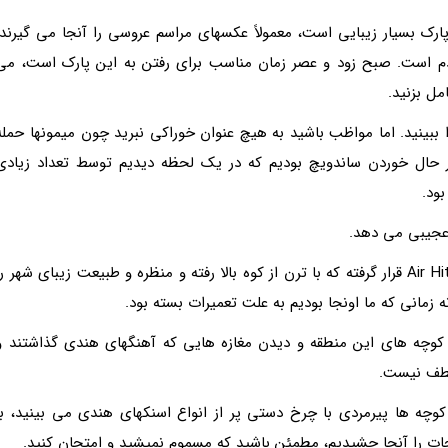
یگر دیدنیها، بوتانیکال گاردن (Botanical Garden) پارک بسیار زیبایى است، معمولاً عکسهاى مراسم عروسى را آنجا مى گیرند
دم است. صبح زود و عصر زمان مناسب براى رفتن به این پارک است، مى
مل بزنید.
 ببینید. اما مواظب باشید به هیچ عنوان خوراکى نبرید چون میمونها حمله
در حال خوردن ساندویچ بودیم که در یک لحظه دیدیم توسط تعداد زیادى
بود.
عجیبى مى دهد.
پنانگ هیل در نزدیکى معبد kek lok si و در منطقه Air Hitam قرار گرفته که با ترن از کوه بالا رفته و منظره و طبیعت زیباى شهر ر
رج تاون قدم زدن در کوچه هاى این منطقه و دیدن مغازه هایى که آهنگهاى هندى گذاشتند و
لطف نیست.
 کوچه ها پیرمردى با چرخ دستى پر از انواع اسنکهاى هندى مى بینید، با
ت را آنجا چشیدیم، مطمئن باشید که مسموم نمیشید و امتحان کنید.