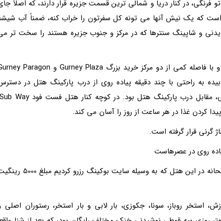
تو فرنگى، در کنار دریا و شمالى ترین قسمت جزیره قرار دارند، که اصلاً جاى
است که یک نیش آنها مى تونه کل سفرتون را خراب کنه، ضمناً آب شیشه
یدنى و شاپینگ سنترها که در مرکز و جنوب جزیره هستند را سخت تر مى
هتل ما پنج ستاره به نام Ever Green در خیابان گرنى و با فاصله کمى از دو مرکز خرید بزرگ Gurney Plaza و ey Paragon
بیده به راحتى با چند دقیقه پیاده روى از درب پارکینگ هتل در دسترس
یدا کردن غذا در هر ساعت از روز را آسان مى کند.
ژ گرنى قرار گرفته است.
پیاده روى در عصرهاست
براى چهارده شب اقامت در یک اتاق سه نفره، همراه صبحانه در این هتل که به وسیله سایت بوکینگ رزرو کردیم مبلغ 0
، استخر روباز، سونا، جکوزى، بار لابى و بار استخر، رستوران اصلى و
هتر روزى سه قوطى نوشیدنى خنک مختلف رایگان بود، که بعد از شنا واقعاً