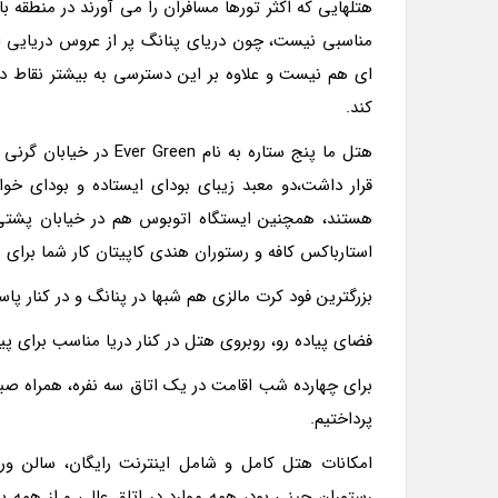
هتلهایى که اکثر تورها مسافران را مى آورند در منطقه با
مناسبى نیست، چون دریاى پنانگ پر از عروس دریایى 
اى هم نیست و علاوه بر این دسترسى به بیشتر نقاط د
کند.
قرار داشت،دو معبد زیباى بوداى ایستاده و بوداى خوا
استارباکس کافه و رستوران هندى کاپیتان کار شما براى پ
بزرگترین فود کرت مالزى هم شبها در پنانگ و در کنار پاسا
فضاى پیاده رو، روبروى هتل در کنار دریا مناسب براى 
پرداختیم.
امکانات هتل کامل و شامل اینترنت رایگان، سالن ورزش
رستوران چینى بود، همه موارد در اتاق عالى و از همه ب