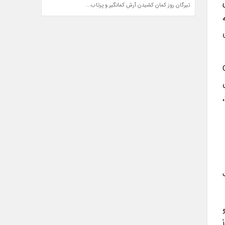
تیرگان روز کمان کشیدن آرش کمانگیر و پرتاب...
Gurn
هستند، همچنین ایستگاه اتوبوس هم در خیابان پشتى، مقابل درب پارکینگ هتل بود. در کوچه کنار هتل فست فود Sub Way،
500 رینگیت