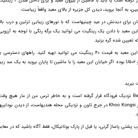
براى دیدن قسمت سوم که مجسمه بزرگ بودا در آن قرار گرفته است یا باید با ماشین از بیرون معبد و براى داخل شد
ین، به آنجا بروید، دیدن کل جزیره از بالاى معبد واقعاً زیباست.
ست، و بهترین زمان براى دیدنش در عید چینیهاست که با نورهاى زیبایى تزئین و درب بالا
ین معبد با دادن یک رینگیت مى توانید یک برگه رنگى با توجه به آرزویى
ه تعیین شده گره بزنید.
همچنین بادبزنهایى که با چوب معطر تهیه شدند را از این معبد به قیمت 40 رینگیت مى توانید تهیه کنید. راههاى دسترسى ب
تاکسى، و یا اتوبوسهاى شماره 201، 203، 204، 206، 306 و U502 بوده. اگر خیابان این معبد را با ماشین تا پایان بروید به یک سد زیب
 ببرید.
معبد مارها، Snake Temple که در منطقه Bayan Lepas نزدیک فرودگاه قرار گرفته است و به خاطر ترس من از مار هیچ وق
نرفتیم، اما شما اگر دوست دارید امتحان کنید.معبد دیگر Khoo Kongsi در جرج تاون و نزدیکى محله هندیهاست، از دیدن بوداییه
.
شتى پاساژ گرنى، یا قبل از پارک بوتانیکال، فقط آگاه باشید که در معابد