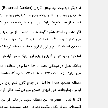
از د
همچنین بهترین مکان پیاده روى و مدیتیشن براى مر
توانید از قطار کوچک پارک بهره ببرید یا پیاده یک دور کا
اگر شانس داشته باشید گونه هاى متفاوتى از میمونها را
مى نمایند و اصلاً از شما نمى ترسند. یک مرتبه ما 
میمون احاطه شدیم و فرار از اون موقعیت واقعاً ترسناک 
اما دیدن درختان و گلهاى زیباى این پارک حس آرامش 
مى بینید، از ساعت 6/30 صبح تا 10/30 شب، که متاسفانه زمانى که ما اونجا بودیم به علت تعمیرات بسته بود.
منطقه هندیها Little India ، در ج
لباس، بدلیجات، خوراکیهاى هندى مى فروشند خالى از 
اگر تا قبل از عصر به این منطقه بروید در یکى از این
قیمتهاى نیم تا یک رینگیت بهترین طعم سمبوسه سبزیجا