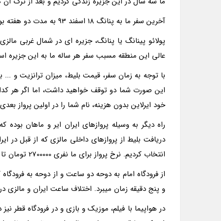
ما سه سال در این جزیره زندگى کردیم و بعد از ترک آن ه
آخرین سفر ما به پنانگ 18 اسفند 93 به مدت دو هفته بود.
پولائو پینانگ یا پنانگ، جزیره اى در شمال غربى مالز
عالى این منطقه مسبب سفر هر ساله ما به این جزیره ا
با توجه به زمان سفر، قیمت بلیط، میزان ترانزیت و ... با
این صورت شما دو توقف خواهید داشت، اما اگر هر کدام 
خود ایرلاین بدون هزینه، نام شما را در اولین پرواز بعدى 
راه دیگر به وسیله پروازهاى ایران ایر و ماهان بوده ک
دریافت بلیط از پروازهاى داخلى مالزى که از قبل در ایرا
انتخاب کردیم. نرخ پرواز براى ما نفرى 2700000 تومان تا پنانگ بود.
از فرودگاه امام به دوحه دو ساعت و از دوحه به فرودگاه
و پنج دقیقه زمان میبرد. اختلاف ساعت ایران و مالزى در زمانهاى مختلف 
در هواپیما با فیلم، موزیک و بازى و در فرودگاه قطر ن