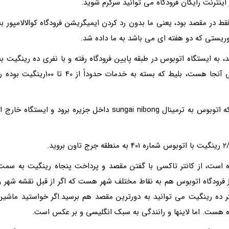
ز اینترنت رایگان فرودگاه مى توانید سرگرم شوید.
فقط در مقصد بود، یعنى ما بدون رد کردن ایمیگریشن فرودگاه کوالالامپور به
توریستى که دو هفته اى مى باشد به ما داده شد.
ید، به ایستگاه اتوبوس در طبقه پایین فرودگاه رفته و با نفرى ده رینگیت به
ترمینال پودورایا مى روید، شرکتهاى اتوبوسرانى مختلفى آنجا هست، بلیط که بسته به خدمات حدوداً از 40 تا 100رینگیت بو
تقریباً پنج ساعت در راه هستید. فقط حتماً تاکید کنید که اتوبوس به ترمینال sungai nibong داخل جزیره برود و ایستگاه خارج 
ه است، از کانتر تاکسى با گفتن مقصد و پرداخت پنجاه رینگیت به سمت
ز فرودگاه اتوبوس هم به نقاط مختلف شهر هست که اگر از قبل نقشه شهر و
ر ده رینگیت مى توانید به دورترین مقصد هم برسید.اگر خواستید ماشین
دگاه هست. اما لاینها و رانندگى به سبک انگلیسى و بر عکس است.