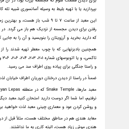
بپردازید یا با تهیه بلیط به وسیله آسانسورى شبیه تله کاب
این معبد از ساعت 7 تا 9 شب باز ه
رفتن براى دیدن مجسمه از نزدیک هم باز مى گردد. در ا
که دارید بخرید و آرزویتان را بنویسید و آن را به جایى ک
و راستا جنگلى براى پیاده روى اطراف سد مى رسید.
ضمناً در راستا از دیدن درختان دوریان اطراف خیابان لذت
و روشن کردن عود و معمارى چینى معبد لذت خواهید برد
معابد هندى هم در مناطق مختلف هست، مثلاً قبل از درب پ
هندى موش زیاد هست، البته کارى به ما نداشتند.