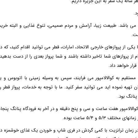
ر ساله یک سفر به این جزیره داریم.
ى مى باشد. طبیعت زیبا، آرامش و مردم صمیمى، تنوع غذایى و البته خرید
ست.
 یکى از پروازهاى خارجى الاتحاد، امارات، قطر مى توانید اقدام کنید، که در
از پروازهاى شما تاخیر داشته باشند و شما پرواز بعدى را از دست بدهید،
قرار خواهد داد.
ه مستقیم به کوالالامپور مى فرایند، سپس به وسیله زمینى با اتوبوس و یا
ن تهیه نموده اید مى توانید سفر کنید. ما با توجه به خدمات، پرواز قطر را
 کوالالامپور هفت ساعت و سى و پنج دقیقه و در آخر به فرودگاه پنانگ پنجاه
5/3 و 5/4 ساعت بوده.
یز در زمان ترانزیت با کمى گردش در فرى شاپ و خوردن یک غذاى خوشمزه در