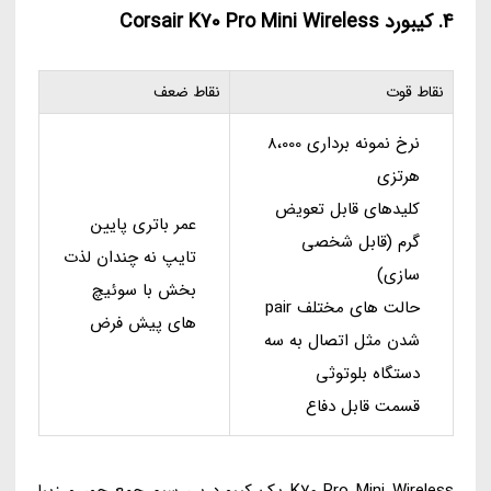
4. کیبورد Corsair K70 Pro Mini Wireless
نقاط قوت
نقاط ضعف
نرخ نمونه برداری 8،000
هرتزی
کلیدهای قابل تعویض
عمر باتری پایین
گرم (قابل شخصی
تایپ نه چندان لذت
سازی)
بخش با سوئیچ
حالت های مختلف pair
های پیش فرض
شدن مثل اتصال به سه
دستگاه بلوتوثی
قسمت قابل دفاع
K70 Pro Mini Wireless یک کیبورد بی سیم جمع جور و زیبا