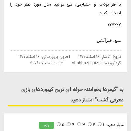
با هر بودجه و احتیاجی، می توانید مدل مورد نظر خود را
انتخاب کنید.
227227
منبع: خبرآنلاین
تاریخ انتشار:
16 اسفند 1401
آخرین بروزرسانی:
16 اسفند 1401
گردآورنده:
shahbazi.quiz1.ir
شناسه مطلب: 40761
به "گیمرها بخوانند؛ حرفه ای ترین کیبوردهای بازی
معرفی گشت" امتیاز دهید
امتیاز دهید:
1
2
3
4
5
رای