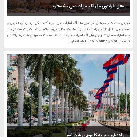
هتل شرایتون مال آف امارات دبی ، 5 ستاره
برترین خدمات را در هتل شرایتون مال آف امارات دبی تجربه کنید، یکی از قابل توجه ترین و
مدرن ترین هتل ها می باشد که دارای موقعیت مکانی فوق العاده ای هست و درست در کنار
برج امارات، هتل شرایتون مال آف امارات دبی قرار گرفته است که به میزان 10 دقیقه رانندگی
تا ساحل Mall و Dubai Marina فاصله دارد.
راهنمای سفر به کامبوج بهشت آسیا