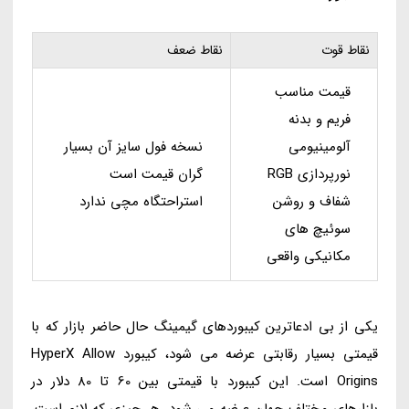
نقاط قوت
نقاط ضعف
قیمت مناسب
فریم و بدنه
آلومینیومی
نسخه فول سایز آن بسیار
نورپردازی RGB
گران قیمت است
شفاف و روشن
استراحتگاه مچی ندارد
سوئیچ های
مکانیکی واقعی
یکی از بی ادعاترین کیبوردهای گیمینگ حال حاضر بازار که با
قیمتی بسیار رقابتی عرضه می شود، کیبورد HyperX Allow
Origins است. این کیبورد با قیمتی بین 60 تا 80 دلار در
بازارهای مختلف جهان عرضه می شود. هر چیزی که لازم است،