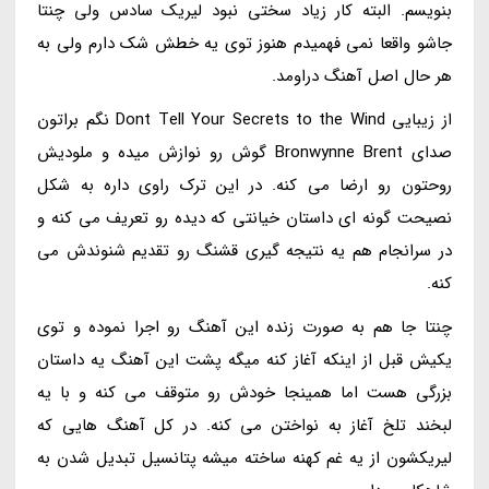
بنویسم. البته کار زیاد سختی نبود لیریک سادس ولی چنتا
جاشو واقعا نمی فهمیدم هنوز توی یه خطش شک دارم ولی به
هر حال اصل آهنگ دراومد.
از زیبایی Dont Tell Your Secrets to the Wind نگم براتون
صدای Bronwynne Brent گوش رو نوازش میده و ملودیش
روحتون رو ارضا می کنه. در این ترک راوی داره به شکل
نصیحت گونه ای داستان خیانتی که دیده رو تعریف می کنه و
در سرانجام هم یه نتیجه گیری قشنگ رو تقدیم شنوندش می
کنه.
چنتا جا هم به صورت زنده این آهنگ رو اجرا نموده و توی
یکیش قبل از اینکه آغاز کنه میگه پشت این آهنگ یه داستان
بزرگی هست اما همینجا خودش رو متوقف می کنه و با یه
لبخند تلخ آغاز به نواختن می کنه. در کل آهنگ هایی که
لیریکشون از یه غم کهنه ساخته میشه پتانسیل تبدیل شدن به