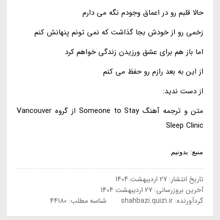
حالا قلبم رو در اعماق وجودم نگه می دارم
زخمی رو از خودش بجا گذاشت که نمی تونم پنهانش کنم
اما باز هم برای عشق ورزیدن زندگی خواهم کرد
از این به بعد رازم رو حفظ می کنم
از دست ندید:
متن و ترجمه آهنگ Someone to Stay از گروه Vancouver
Sleep Clinic
منبع: بدونیم
تاریخ انتشار:
27 اردیبهشت 1404
آخرین بروزرسانی:
27 اردیبهشت 1404
گردآورنده:
shahbazi.quiz1.ir
شناسه مطلب: 44180