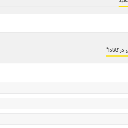
دهید
ر کانادا"