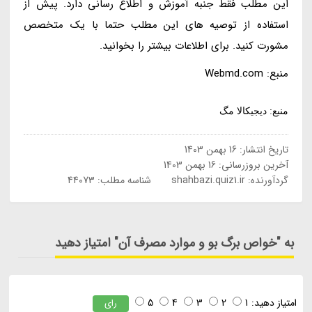
این مطلب فقط جنبه آموزش و اطلاع رسانی دارد. پیش از
استفاده از توصیه های این مطلب حتما با یک متخصص
مشورت کنید. برای اطلاعات بیشتر را بخوانید.
منبع: Webmd.com
منبع: دیجیکالا مگ
تاریخ انتشار:
16 بهمن 1403
آخرین بروزرسانی:
16 بهمن 1403
گردآورنده:
shahbazi.quiz1.ir
شناسه مطلب: 44073
به "خواص برگ بو و موارد مصرف آن" امتیاز دهید
امتیاز دهید:
1
2
3
4
5
رای