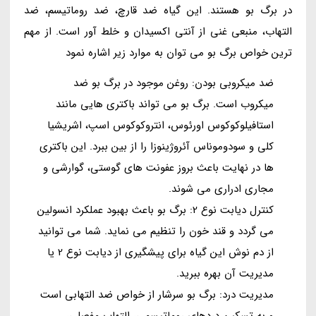
در برگ بو هستند. این گیاه ضد قارچ، ضد روماتیسم، ضد
التهاب، منبعی غنی از آنتی اکسیدان و خلط آور است. از مهم
ترین خواص برگ بو می توان به موارد زیر اشاره نمود
ضد میکروبی بودن: روغن موجود در برگ بو ضد
میکروب است. برگ بو می تواند باکتری هایی مانند
استافیلوکوکوس اورئوس، انتروکوکوس اسپ، اشریشیا
کلی و سودوموناس آئروژینوزا را از بین ببرد. این باکتری
ها در نهایت باعث بروز عفونت های گوستی، گوارشی و
مجاری ادراری می شوند.
کنترل دیابت نوع 2: برگ بو باعث بهبود عملکرد انسولین
می گردد و قند خون را تنظیم می نماید. شما می توانید
از دم نوش این گیاه برای پیشگیری از دیابت نوع 2 یا
مدیریت آن بهره ببرید.
مدیریت درد: برگ بو سرشار از خواص ضد التهابی است
و به تسکین دردهای روماتیسمی، التهاب مفصلی،